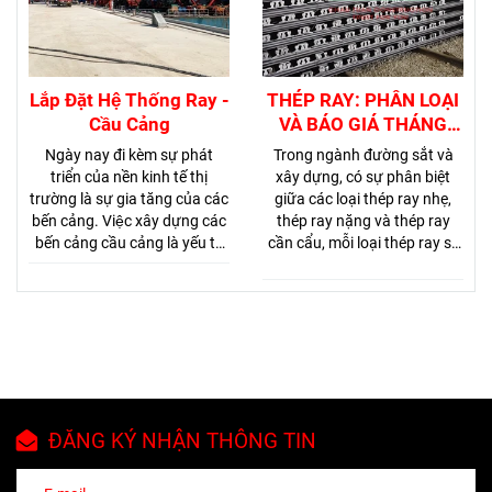
Hơn nữa những khuyết tật
trên thép cũng đòi hỏi phải
được loại trừ để tránh nguy
cơ phá hoại đường ray.
Lắp Đặt Hệ Thống Ray -
THÉP RAY: PHÂN LOẠI
Cầu Cảng
VÀ BÁO GIÁ THÁNG
06/2025
Ngày nay đi kèm sự phát
Trong ngành đường sắt và
triển của nền kinh tế thị
xây dựng, có sự phân biệt
trường là sự gia tăng của các
giữa các loại thép ray nhẹ,
bến cảng. Việc xây dựng các
thép ray nặng và thép ray
bến cảng cầu cảng là yếu tố
cần cẩu, mỗi loại thép ray sẽ
cần thiết trong quá trình
có mức giá dựa trên đặc tính
trung chuyển hàng hóa giao
kỹ thuật và ứng dụng của
thương, cũng theo đó dịch vụ
chúng. Do đó, sự lựa chọn
cung cấp lắp đặt ray cầu
giữa chúng phụ thuộc vào
cảng là một bước quan trọng
yêu cầu cụ thể của dự án, khả
để xây dựng công trình trung
năng tài chính, và các yếu tố
chuyển hàng hóa.
kỹ thuật như tốc độ vận tải,
tải trọng, và môi trường làm
ĐĂNG KÝ NHẬN THÔNG TIN
việc.