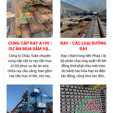
CUNG CẤP RAY A100 |
RAY - CÁC LOẠI ĐƯỜNG
DỰ ÁN MUA SẮM VẬT
RAY
TƯ SỬA CHỮA RAY CẦU
Công ty Châu Tuấn chuyên
Ray ( Rail trong tiến Pháp ) là
B4-B5-B6 CẢNG CÁT
cung cấp vật tư ray cần trục
bộ phận chịu ứng suất rất lớn
LÁI
A100 phục vụ dự án sửa
đồng thời phải chịu mài mòn
chữa ray cầu cảng, bao gồm
do bánh tàu hỏa hay xe điện
ray cần trục A100, cóc ray
tác động, cũng như tác động
A100, bulong liên kết ray,
của thời tiết. Do vậy, thép làm
bulong chỉnh cao độ, tấm
ray đòi hỏi phải có chất lượng
thép đệm ray, tấm đệm cao
cao. Trong thời gian đầu của
su ray, bản mã liên kết và phụ
đường ray người ta sử dụng
kiện ray cần trục.
vật liệu sắt, sau nhiều thập kỷ
phát triển người ta đã chuyển
sang dùng thép để làm ray.