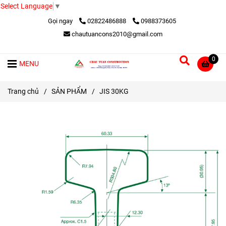
Select Language
▼
Gọi ngay
02822486888
0988373605
chautuancons2010@gmail.com
0
MENU
Trang chủ
/
SẢN PHẨM
/
JIS 30KG