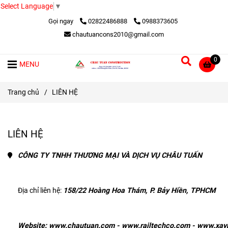
Select Language
▼
Gọi ngay
02822486888
0988373605
chautuancons2010@gmail.com
0
MENU
Trang chủ
/
LIÊN HỆ
LIÊN HỆ
CÔNG TY TNHH THƯƠNG MẠI VÀ DỊCH VỤ CHÂU TUẤN
Địa chỉ liên hệ: 
158/22 Hoàng Hoa Thám, P. Bảy Hiền, TPHCM
Website: 
www.chautuan.com
 -
www.railtechco.com
 -
www.xay