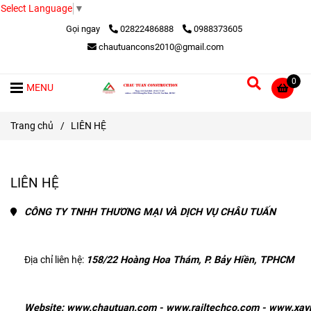
Select Language
▼
Gọi ngay
02822486888
0988373605
chautuancons2010@gmail.com
0
MENU
Trang chủ
/
LIÊN HỆ
LIÊN HỆ
CÔNG TY TNHH THƯƠNG MẠI VÀ DỊCH VỤ CHÂU TUẤN
Địa chỉ liên hệ: 
158/22 Hoàng Hoa Thám, P. Bảy Hiền, TPHCM
Website: 
www.chautuan.com
 -
www.railtechco.com
 -
www.xay