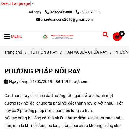
Select Language
▼
Gọi ngay
02822486888
0988373605
chautuancons2010@gmail.com
0
MENU
Trang chủ
/
HỆ THỐNG RAY
/
HÀN VÀ SỬA CHỮA RAY
/
PHƯƠNG
PHƯƠNG PHÁP NỐI RAY
Ngày đăng:
31/05/2019
1498 Lượt xem
Các thanh ray có chiều dài thường rất ngắn để tạo thành một
đường ray nối dài chúng ta phải nối các thanh ray lại với nhau. Hiện
nay có 2 phương pháp nối là bằng bu lông và hàn.
Nối ray bằng bu lông có khá nhiều nhược điểm so với phương pháp
hàn, như là khi nối bằng bu lông luôn phải chừa khoảng trống cho