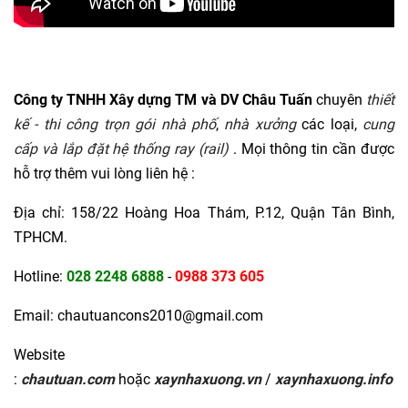
Công ty TNHH Xây dựng TM và DV Châu Tuấn
chuyên
thiết
kế - thi công trọn gói nhà phố
,
nhà xưởng
các loại,
cung
cấp và lắp đặt hệ thống ray (rail)
. Mọi thông tin cần được
hỗ trợ thêm vui lòng liên hệ :
Địa chỉ: 158/22 Hoàng Hoa Thám, P.12, Quận Tân Bình,
TPHCM.
Hotline:
028 2248 6888
-
0988 373 605
Email: chautuancons2010@gmail.com
Website
:
chautuan.com
hoặc
xaynhaxuong.vn
/
xaynhaxuong.info