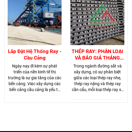
su ray, bản mã liên kết và phụ
đường ray người ta sử dụng
kiện ray cần trục.
vật liệu sắt, sau nhiều thập kỷ
phát triển người ta đã chuyển
sang dùng thép để làm ray.
Hơn nữa những khuyết tật
trên thép cũng đòi hỏi phải
được loại trừ để tránh nguy
cơ phá hoại đường ray.
Lắp Đặt Hệ Thống Ray -
THÉP RAY: PHÂN LOẠI
Cầu Cảng
VÀ BÁO GIÁ THÁNG
06/2025
Ngày nay đi kèm sự phát
Trong ngành đường sắt và
triển của nền kinh tế thị
xây dựng, có sự phân biệt
trường là sự gia tăng của các
giữa các loại thép ray nhẹ,
bến cảng. Việc xây dựng các
thép ray nặng và thép ray
bến cảng cầu cảng là yếu tố
cần cẩu, mỗi loại thép ray sẽ
cần thiết trong quá trình
có mức giá dựa trên đặc tính
trung chuyển hàng hóa giao
kỹ thuật và ứng dụng của
thương, cũng theo đó dịch vụ
chúng. Do đó, sự lựa chọn
cung cấp lắp đặt ray cầu
giữa chúng phụ thuộc vào
cảng là một bước quan trọng
yêu cầu cụ thể của dự án, khả
để xây dựng công trình trung
năng tài chính, và các yếu tố
chuyển hàng hóa.
kỹ thuật như tốc độ vận tải,