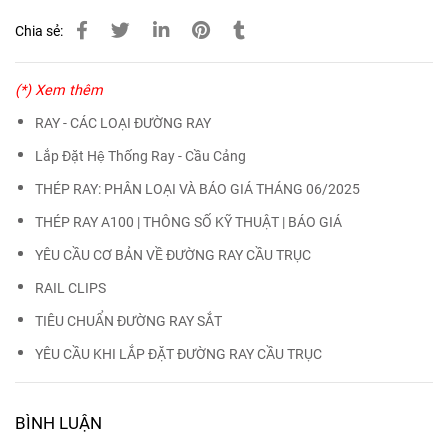
Chia sẻ:
(*) Xem thêm
RAY - CÁC LOẠI ĐƯỜNG RAY
Lắp Đặt Hệ Thống Ray - Cầu Cảng
THÉP RAY: PHÂN LOẠI VÀ BÁO GIÁ THÁNG 06/2025
THÉP RAY A100 | THÔNG SỐ KỸ THUẬT | BÁO GIÁ
YÊU CẦU CƠ BẢN VỀ ĐƯỜNG RAY CẦU TRỤC
RAIL CLIPS
TIÊU CHUẨN ĐƯỜNG RAY SẮT
YÊU CẦU KHI LẮP ĐẶT ĐƯỜNG RAY CẦU TRỤC
BÌNH LUẬN