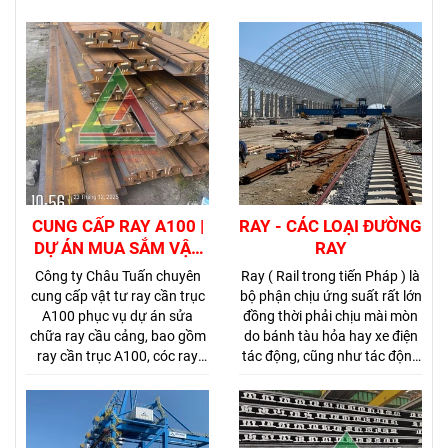
CUNG CẤP RAY A100 |
RAY - CÁC LOẠI ĐƯỜNG
DỰ ÁN MUA SẮM VẬT
RAY
TƯ SỬA CHỮA RAY CẦU
Công ty Châu Tuấn chuyên
Ray ( Rail trong tiến Pháp ) là
B4-B5-B6 CẢNG CÁT
cung cấp vật tư ray cần trục
bộ phận chịu ứng suất rất lớn
LÁI
A100 phục vụ dự án sửa
đồng thời phải chịu mài mòn
chữa ray cầu cảng, bao gồm
do bánh tàu hỏa hay xe điện
ray cần trục A100, cóc ray
tác động, cũng như tác động
A100, bulong liên kết ray,
của thời tiết. Do vậy, thép làm
bulong chỉnh cao độ, tấm
ray đòi hỏi phải có chất lượng
thép đệm ray, tấm đệm cao
cao. Trong thời gian đầu của
su ray, bản mã liên kết và phụ
đường ray người ta sử dụng