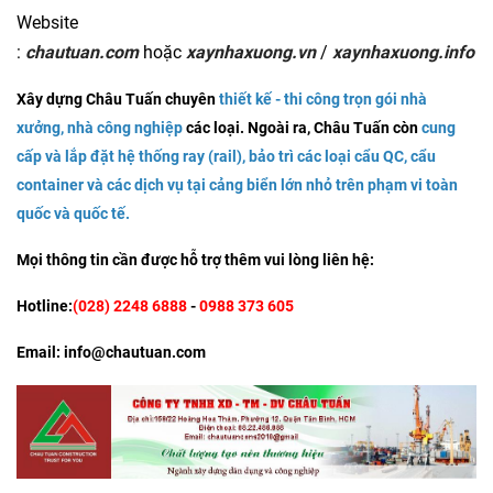
Website
:
chautuan.com
hoặc
xaynhaxuong.vn
/
xaynhaxuong.info
Xây dựng Châu Tuấn chuyên
thiết kế - thi công trọn gói nhà
xưởng, nhà công nghiệp
các loại. Ngoài ra, Châu Tuấn còn
cung
cấp và lắp đặt hệ thống ray (rail)
, b
ảo trì các loại cẩu QC, cẩu
container
và
các dịch vụ tại cảng biển lớn nhỏ trên phạm vi toàn
quốc và quốc tế
.
Mọi thông tin cần được hỗ trợ thêm vui lòng liên hệ:
Hotline:
(028) 2248 6888
-
0988 373 605
Email: info@chautuan.com