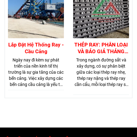
kiện ray cần trục.
vật liệu sắt, sau nhiều thập kỷ
phát triển người ta đã chuyển
sang dùng thép để làm ray.
Hơn nữa những khuyết tật
trên thép cũng đòi hỏi phải
được loại trừ để tránh nguy
cơ phá hoại đường ray.
Lắp Đặt Hệ Thống Ray -
THÉP RAY: PHÂN LOẠI
Cầu Cảng
VÀ BÁO GIÁ THÁNG
06/2025
Ngày nay đi kèm sự phát
Trong ngành đường sắt và
triển của nền kinh tế thị
xây dựng, có sự phân biệt
trường là sự gia tăng của các
giữa các loại thép ray nhẹ,
bến cảng. Việc xây dựng các
thép ray nặng và thép ray
bến cảng cầu cảng là yếu tố
cần cẩu, mỗi loại thép ray sẽ
cần thiết trong quá trình
có mức giá dựa trên đặc tính
trung chuyển hàng hóa giao
kỹ thuật và ứng dụng của
thương, cũng theo đó dịch vụ
chúng. Do đó, sự lựa chọn
cung cấp lắp đặt ray cầu
giữa chúng phụ thuộc vào
cảng là một bước quan trọng
yêu cầu cụ thể của dự án, khả
để xây dựng công trình trung
năng tài chính, và các yếu tố
chuyển hàng hóa.
kỹ thuật như tốc độ vận tải,
tải trọng, và môi trường làm